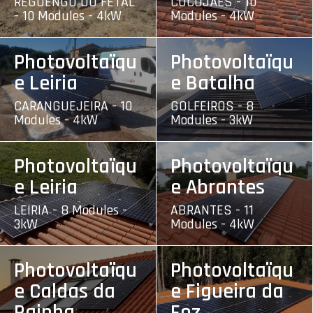
REGUENGO DO FETAL
CUCUJÃES - 10
- 10 Modules - 4kW
Modules - 4kW
Photovoltaïqu
Photovoltaïqu
e Leiria
e Batalha
CARANGUEJEIRA - 10
GOLFEIROS - 8
Modules - 4kW
Modules - 3kW
Photovoltaïqu
Photovoltaïqu
e Leiria
e Abrantes
LEIRIA - 8 Modules -
ABRANTES - 11
3kW
Modules - 4kW
Photovoltaïqu
Photovoltaïqu
e Caldas da
e Figueira da
Rainha
Foz