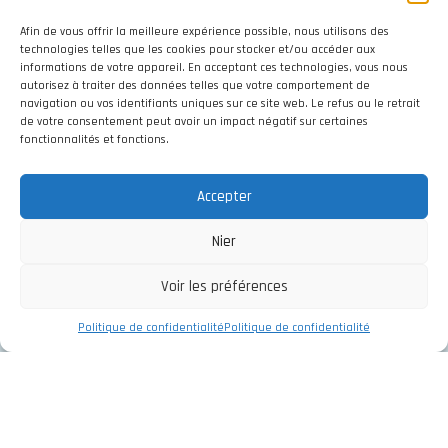
PARTICULIER
Afin de vous offrir la meilleure expérience possible, nous utilisons des
technologies telles que les cookies pour stocker et/ou accéder aux
informations de votre appareil. En acceptant ces technologies, vous nous
autorisez à traiter des données telles que votre comportement de
N’hésitez pas à nous demander ici une
navigation ou vos identifiants uniques sur ce site web. Le refus ou le retrait
de votre consentement peut avoir un impact négatif sur certaines
proposition de Système Photovoltaïque
fonctionnalités et fonctions.
pour habitation.
Accepter
CONTACTEZ-NOUS
Nier
Voir les préférences
Politique de confidentialité
Politique de confidentialité