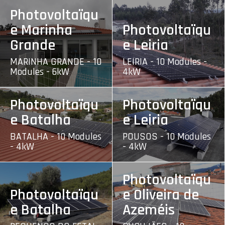
Photovoltaïqu
e Marinha
Photovoltaïqu
Grande
e Leiria
MARINHA GRANDE - 10
LEIRIA - 10 Modules -
Modules - 6kW
4kW
Photovoltaïqu
Photovoltaïqu
e Batalha
e Leiria
BATALHA - 10 Modules
POUSOS - 10 Modules
- 4kW
- 4kW
Photovoltaïqu
Photovoltaïqu
e Oliveira de
e Batalha
Azeméis