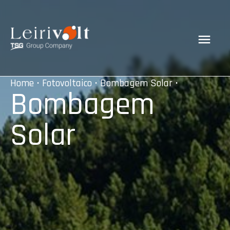
Home
•
Fotovoltaico
•
Bombagem Solar
•
Bombagem
Solar