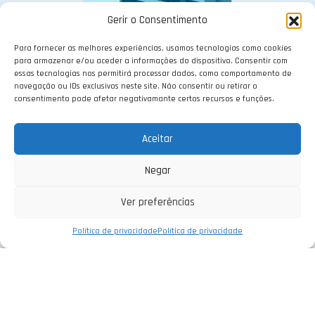
Gerir o Consentimento
Para fornecer as melhores experiências, usamos tecnologias como cookies
para armazenar e/ou aceder a informações do dispositivo. Consentir com
INDUSTRIA / EMPRESAS
essas tecnologias nos permitirá processar dados, como comportamento de
navegação ou IDs exclusivos neste site. Não consentir ou retirar o
consentimento pode afetar negativamante certos recursos e funções.
Peça-nos aqui proposta de Sistema
Aceitar
Fotovoltaico para empresa.
Negar
PEDIR PROPOSTA
Ver preferências
Política de privacidade
Política de privacidade