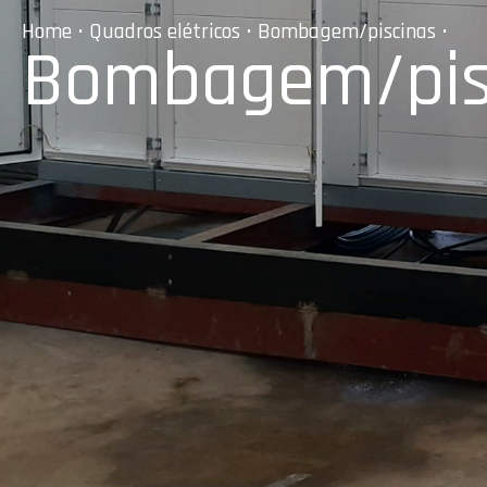
Home
•
Quadros elétricos
•
Bombagem/piscinas
•
Bombagem/pis