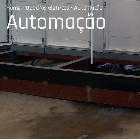
Home
•
Quadros elétricos
•
Automação
•
Automação