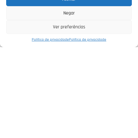
Negar
Ver preferências
Política de privacidade
Política de privacidade
Empresa
Política de Privacidade
Informações Legais
Livro de Reclamações