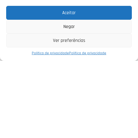
Aceitar
Negar
Ver preferências
Política de privacidade
Política de privacidade
Empresa
Política de Privacidade
Informações Legais