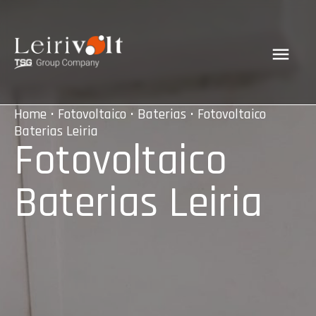
Home
•
Fotovoltaico
•
Baterias
• Fotovoltaico
Baterias Leiria
Fotovoltaico
Baterias Leiria