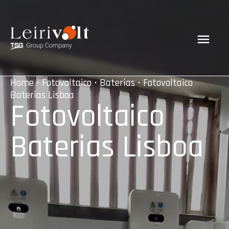
Home
•
Fotovoltaico
•
Baterias
• Fotovoltaico
Baterias Lisboa
Fotovoltaico
Baterias Lisboa