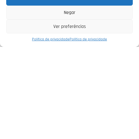
Negar
Ver preferências
Política de privacidade
Política de privacidade
Empresa
Política de Privacidade
Informações Legais
Livro de Reclamações