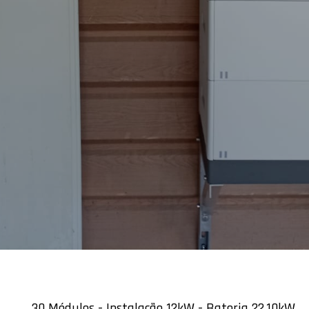
30 Módulos - Instalação 12kW - Bateria 22,10kW