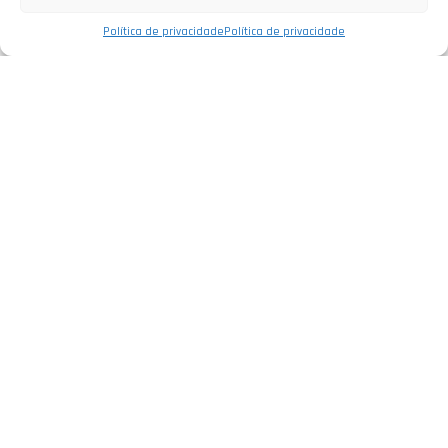
Política de privacidade
Política de privacidade
Empresa
Política de Privacidade
Informações Legais
Livro de Reclamações
Serviços
Elétrica