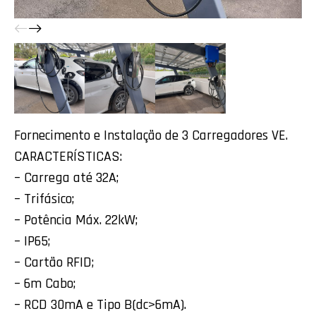
Fornecimento e Instalação de 3 Carregadores VE.
CARACTERÍSTICAS:
– Carrega até 32A;
– Trifásico;
– Potência Máx. 22kW;
– IP65;
– Cartão RFID;
– 6m Cabo;
– RCD 30mA e Tipo B(dc>6mA).