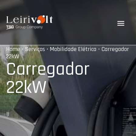
Home
•
Serviços
•
Mobilidade Elétrica
• Carregador
22kW
Carregador
22kW