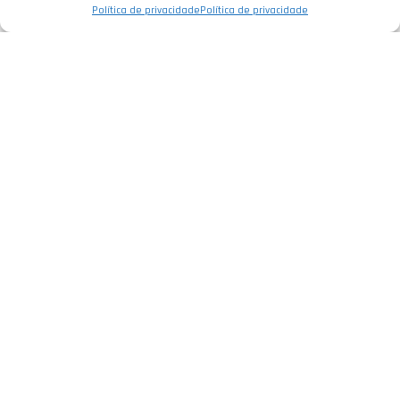
Política de privacidade
Política de privacidade
Empresa
Política de Privacidade
Informações Legais
Livro de Reclamações
Serviços
Elétrica